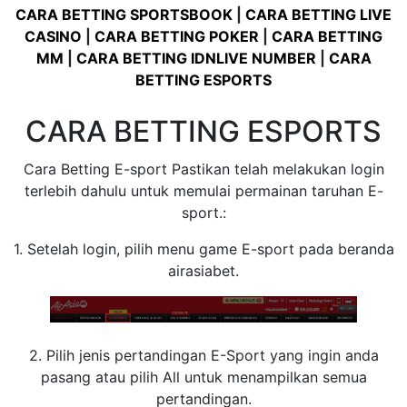
BE
CARA BETTING SPORTSBOOK
|
CARA BETTING LIVE
CASINO
|
CARA BETTING POKER
|
CARA BETTING
MM
|
CARA BETTING IDNLIVE NUMBER
|
CARA
BETTING ESPORTS
CARA BETTING ESPORTS
Cara Betting E-sport Pastikan telah melakukan login
terlebih dahulu untuk memulai permainan taruhan E-
sport.:
1. Setelah login, pilih menu game E-sport pada beranda
airasiabet.
2. Pilih jenis pertandingan E-Sport yang ingin anda
pasang atau pilih All untuk menampilkan semua
pertandingan.