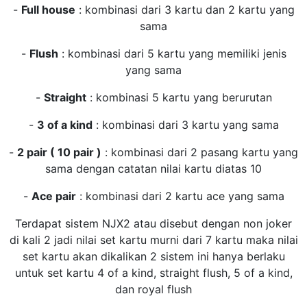
-
Full house
: kombinasi dari 3 kartu dan 2 kartu yang
sama
-
Flush
: kombinasi dari 5 kartu yang memiliki jenis
yang sama
-
Straight
: kombinasi 5 kartu yang berurutan
-
3 of a kind
: kombinasi dari 3 kartu yang sama
-
2 pair ( 10 pair )
: kombinasi dari 2 pasang kartu yang
sama dengan catatan nilai kartu diatas 10
-
Ace pair
: kombinasi dari 2 kartu ace yang sama
Terdapat sistem NJX2 atau disebut dengan non joker
di kali 2 jadi nilai set kartu murni dari 7 kartu maka nilai
set kartu akan dikalikan 2 sistem ini hanya berlaku
untuk set kartu 4 of a kind, straight flush, 5 of a kind,
dan royal flush