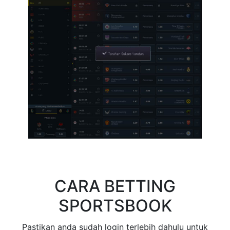
CARA BETTING
SPORTSBOOK
Pastikan anda sudah login terlebih dahulu untuk