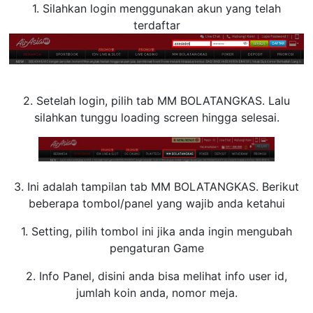
1. Silahkan login menggunakan akun yang telah
terdaftar
2. Setelah login, pilih tab MM BOLATANGKAS. Lalu
silahkan tunggu loading screen hingga selesai.
3. Ini adalah tampilan tab MM BOLATANGKAS. Berikut
beberapa tombol/panel yang wajib anda ketahui
1. Setting, pilih tombol ini jika anda ingin mengubah
pengaturan Game
2. Info Panel, disini anda bisa melihat info user id,
jumlah koin anda, nomor meja.