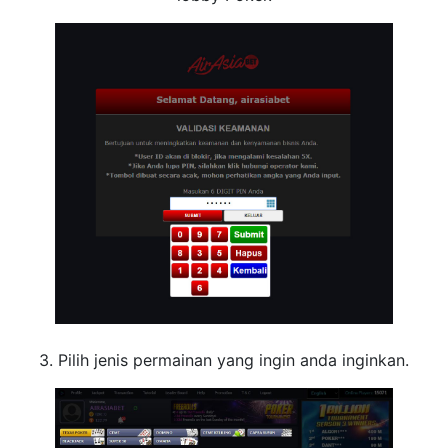
3. Pilih jenis permainan yang ingin anda inginkan.