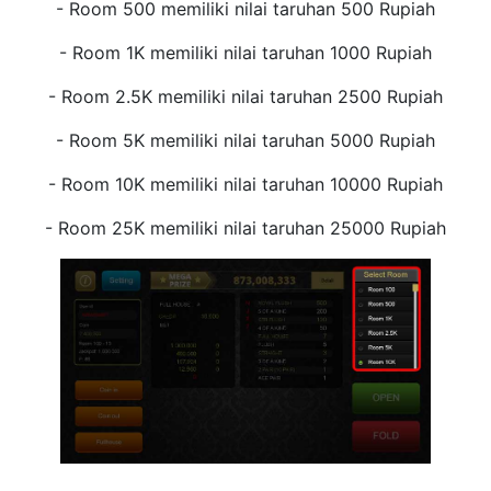
- Room 500 memiliki nilai taruhan 500 Rupiah
- Room 1K memiliki nilai taruhan 1000 Rupiah
- Room 2.5K memiliki nilai taruhan 2500 Rupiah
- Room 5K memiliki nilai taruhan 5000 Rupiah
- Room 10K memiliki nilai taruhan 10000 Rupiah
- Room 25K memiliki nilai taruhan 25000 Rupiah