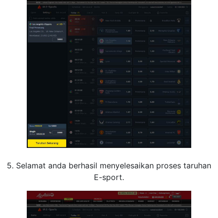
5. Selamat anda berhasil menyelesaikan proses taruhan
E-sport.