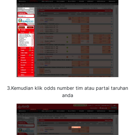
3.Kemudian klik odds number tim atau partai taruhan
anda