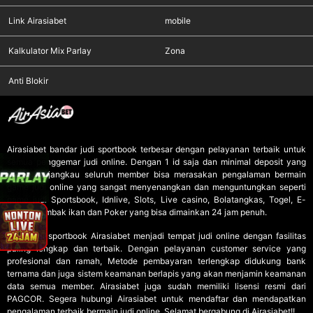
Link Airasiabet
mobile
Kalkulator Mix Parlay
Zona
Anti Blokir
Airasiabet
bandar judi sportbook terbesar dengan pelayanan terbaik untuk
semua penggemar judi online. Dengan 1 id saja dan minimal deposit yang
sangat terjangkau seluruh member bisa merasakan pengalaman bermain
game judi online yang sangat menyenangkan dan menguntungkan seperti
game judi Sportsbook, Idnlive, Slots, Live casino, Bolatangkas, Togel, E-
sports ,Tembak ikan dan Poker yang bisa dimainkan 24 jam penuh.
Agen judi sportbook
Airasiabet menjadi tempat judi online dengan fasilitas
paling lengkap dan terbaik. Dengan pelayanan customer service yang
profesional dan ramah, Metode pembayaran terlengkap didukung bank
ternama dan juga sistem keamanan berlapis yang akan menjamin keamanan
data semua member. Airasiabet juga sudah memiliki lisensi resmi dari
PAGCOR. Segera hubungi Airasiabet untuk mendaftar dan mendapatkan
pengalaman terbaik bermain judi online. Selamat bergabung di Airasiabet!!.