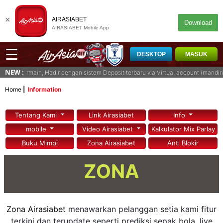
×
AIRASIABET
Download
AIRASIABET Mobile App
☰
DESKTOP
MASUK
NEW :
h bisa bermain, Hadir dengan sistem Deposit terbaru via Virtual account (ma
Home
Information
Tentang Kami
Link Airasiabet
Info
mobile
Video Airasiabet
Kalkulator Mix Parlay
Buku Mimpi
Zona Airasiabet
Anti Blokir
ZONA
Zona Airasiabet
menawarkan pelanggan setia kami fitur
terkini dan terupdate seperti prediksi sepak bola, live