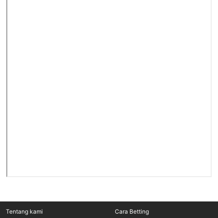
Tentang kami
Cara Betting