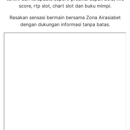
score, rtp slot, chart slot dan buku mimpi.
Rasakan sensasi bermain bersama Zona Airasiabet
dengan dukungan informasi tanpa batas.