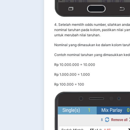
4. Setelah memilih odds number, silahkan anda
nominal taruhan pada kolom, pastikan nilai ya
untuk merubah nilai taruhan.
Nominal yang dimasukan ke dalam kolom taruhan
Contoh nominal taruhan yang dimasukkan ked
Rp 10.000.000 = 10.000
Rp 1.000.000 = 1.000
Rp 100.000 = 100