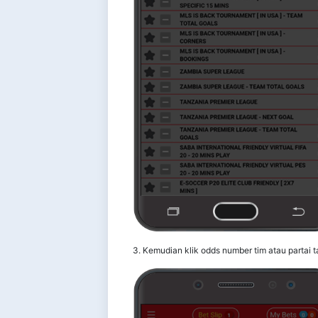
3. Kemudian klik odds number tim atau partai 