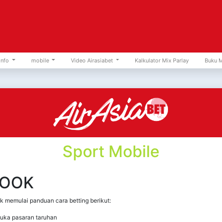
Info
mobile
Video Airasiabet
Kalkulator Mix Parlay
Buku 
Sport Mobile
BOOK
uk memulai panduan cara betting berikut:
buka pasaran taruhan